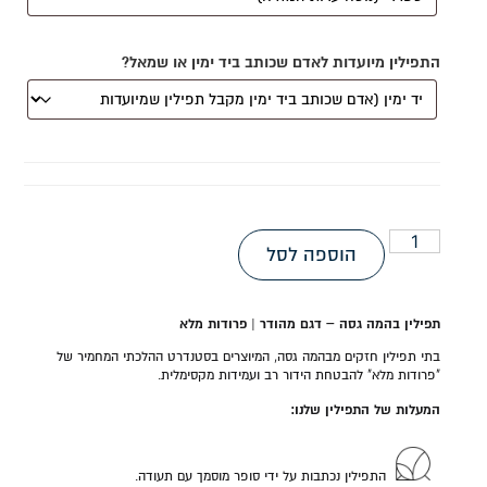
התפילין מיועדות לאדם שכותב ביד ימין או שמאל?
הוספה לסל
תפילין בהמה גסה – דגם מהודר | פרודות מלא
בתי תפילין חזקים מבהמה גסה, המיוצרים בסטנדרט ההלכתי המחמיר של
"פרודות מלא" להבטחת הידור רב ועמידות מקסימלית.
המעלות של התפילין שלנו:
התפילין נכתבות על ידי סופר מוסמך עם תעודה.