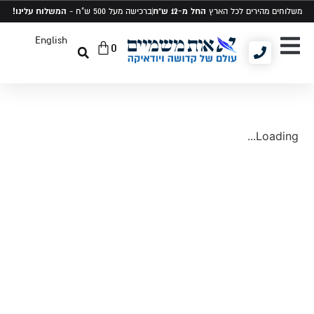
החל מ-12 ש"ח
המשלוח עלינו!
משלוחים מהירים לכל הארץ
ברכישה מעל 500 ש"ח -
English
0
יודאיקה ומתנות
תיקים לטלית ותפילין
סט טלית ותפילין
Loading...