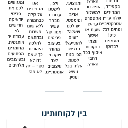
ונבחרו
הארץ!
ומנגישים
ומקצועי,
אנו
ולכן,
בקפידה,
אפשרות
לכם את
ותמיד
מקפידים
ליקטנו
המחירים
למשלוח
פריטי
אדיב
על קלה
עבורכם
שלנו עדיין
אקספרס
יודאיקה
וסימפטי,
כבחמורה
מבחר
אטרקטיביים
עד 24
חדישים
יש לכם
ללא שום
עשיר
ונוחים לכל
שעות או
לצד
שאלה?
פשרות
ומגוון של
כיס!
איסוף
עבודת יד
רוצים
ובהתאם
פריטים
מוזמנים
עצמי
אותנטית,
להתייעץ?
להלכה
בעיצוב
לבדוק!
בנקודות
מחומרים
תרגישו
היהודית.
מהודר
איסוף בכל
מפתיעים
הכי בנוח
כך שאם
ויוקרתי,
רחבי
ובעיצובים
לפנות
זה לא
לצד
הארץ.
מלהיבים!
אלינו בכל
כשר – זה
עיצובים
נושא
לא פה!
אומנותיים.
ועניין.
בין לקוחותינו