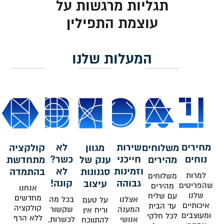
תגליות מרגשות על
עוצמת התפילין
המעלות שלנו
מחירים
שירות
לא
משלוחים
מגוון
קולקציה
נוחים
חייכני
כשר?
מהירים
ענק של
מתחדשת
וזמינות
לא
סגנונות
בהתמדה
למרות
משלוחים
גבוהה
קונה!
עיצוב
שהפריטים
מהירים
אנחנו
שלנו
עם שליח
מחדשים
אצלנו
בכל מה
על טעם
איכותיים
עד הבית
קולקציה
המענה
שקשור
וריח אין
ומעוצבים
לכל חלקי
ללא הרף
אנושי
לכשרות,
להתווכח