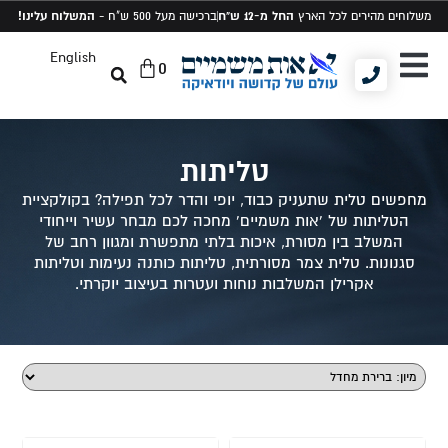
החל מ-12 ש"ח
המשלוח עלינו!
משלוחים מהירים לכל הארץ
ברכישה מעל 500 ש"ח -
English
0
יודאיקה ומתנות
תיקים לטלית ותפילין
סט טלית ותפילין
טליתות
מחפשים טלית שתעניק כבוד, יופי והדר לכל תפילה? בקולקציית
הטליתות של 'אות משמיים' מחכה לכם מבחר עשיר וייחודי
המשלב בין מסורת, איכות בלתי מתפשרת ומגוון רחב של
סגנונות. טלית צמר מסורתית, טליתות כותנה נעימות וטליתות
אקרילן המשלבות נוחות ועטרות בעיצוב יוקרתי.