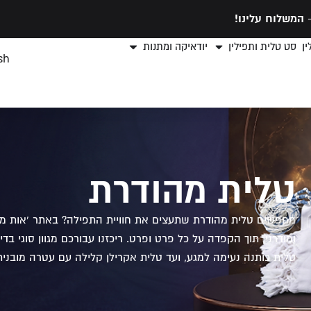
המשלוח עלינו!
ן
סט טלית ותפילין
יודאיקה ומתנות
sh
טלית מהודרת
מחפשים טלית מהודרת שתעצים את חוויית התפילה? באתר 'אות משמ
ומודרני, תוך הקפדה על כל פרט ופרט. ריכזנו עבורכם מגוון סוגי ב
טלית כותנה נעימה למגע, ועד טלית אקרילן קלילה עם עטרה מובנית