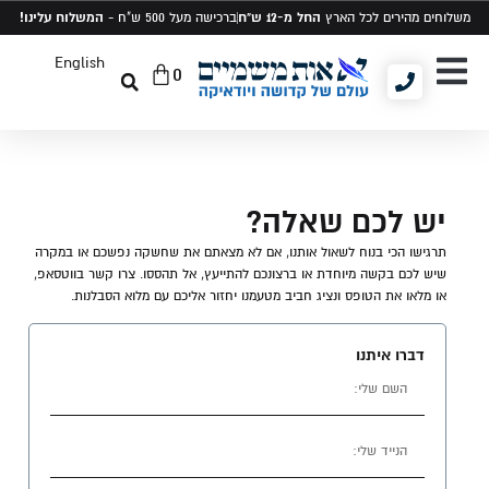
החל מ-12 ש"ח
המשלוח עלינו!
משלוחים מהירים לכל הארץ
ברכישה מעל 500 ש"ח -
English
0
יודאיקה ומתנות
תיקים לטלית ותפילין
סט טלית ותפילין
יש לכם שאלה?
תרגישו הכי בנוח לשאול אותנו, אם לא מצאתם את שחשקה נפשכם או במקרה
שיש לכם בקשה מיוחדת או ברצונכם להתייעץ, אל תהססו. צרו קשר בווטסאפ,
או מלאו את הטופס ונציג חביב מטעמנו יחזור אליכם עם מלוא הסבלנות.
דברו איתנו