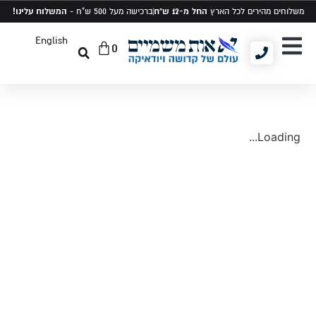
החל מ-12 ש"ח
המשלוח עלינו!
משלוחים מהירים לכל הארץ
ברכישה מעל 500 ש"ח -
English
0
יודאיקה ומתנות
תיקים לטלית ותפילין
סט טלית ותפילין
Loading...