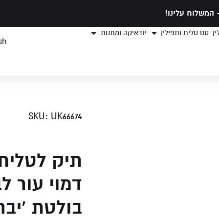
המשלוח עלינו!
ן
סט טלית ותפילין
יודאיקה ומתנות
sh
SKU: UK66674
תיק לטלית 
דמוי עור ל
בולטת 'יבר