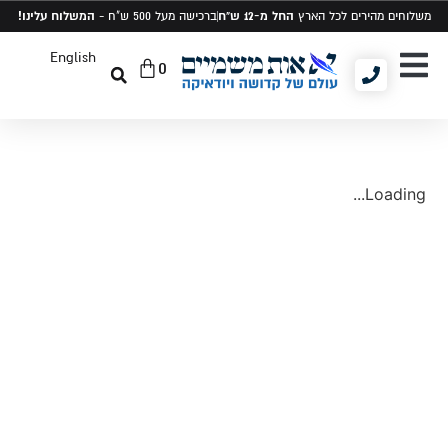
החל מ-12 ש"ח
המשלוח עלינו!
משלוחים מהירים לכל הארץ
ברכישה מעל 500 ש"ח -
English
0
יודאיקה ומתנות
תיקים לטלית ותפילין
סט טלית ותפילין
Loading...