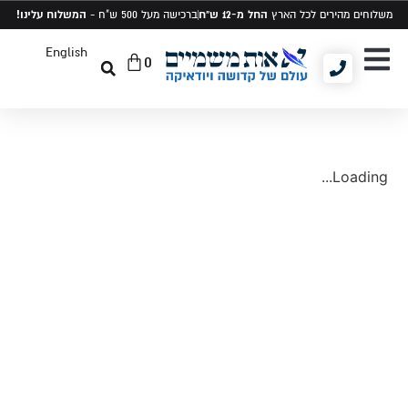
החל מ-12 ש"ח
המשלוח עלינו!
משלוחים מהירים לכל הארץ
ברכישה מעל 500 ש"ח -
English
0
יודאיקה ומתנות
תיקים לטלית ותפילין
סט טלית ותפילין
Loading...