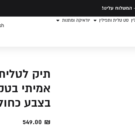
המשלוח עלינו!
ן
סט טלית ותפילין
יודאיקה ומתנות
sh
תיק לטלית 
אמיתי בטק
בצבע כחול
549.00
₪