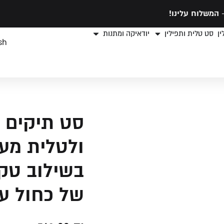
המשלוח עלינו!
ן
סט טלית ותפילין
יודאיקה ומתנות
sh
סט תיקים י
ולטלית מעו
בשילוב טקס
של כחול ע