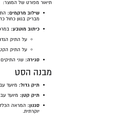
תיאור מפורט של המוצר:
שילוב מרקמים:
התיק
מבריק בגוון כחול כה
כיתוב מוטבע:
במרכז
על התיק הגדו
על התיק הקט
סגירה:
שני התיקים מצ
מבנה הסט
תיק גדול:
מיועד עבו
תיק קטן:
מיועד עבור
סגנון:
המראה הכללי מ
יוקרתית.