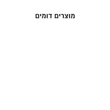
מוצרים דומים
תיקים לטלית ותפילין –
תיק מזוודה לטלית בעיצוב
מבד ארוג במראה פשתן
מהודר וקומפקטי במראה
בגוון בז' כפרי
עור עתיק
260.00
₪
169.00
₪