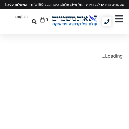
החל מ-12 ש"ח
המשלוח עלינו!
משלוחים מהירים לכל הארץ
ברכישה מעל 500 ש"ח -
English
0
יודאיקה ומתנות
תיקים לטלית ותפילין
סט טלית ותפילין
Loading...