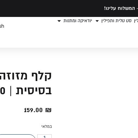
המשלוח עלינו!
ן
סט טלית ותפילין
יודאיקה ומתנות
sh
קלף מזוזה 
בסיסית | 10 ס"מ
159.00
₪
במלאי