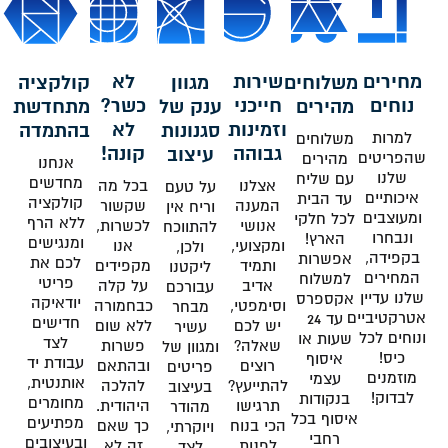
מחירים
שירות
לא
משלוחים
מגוון
קולקציה
נוחים
חייכני
כשר?
מהירים
ענק של
מתחדשת
וזמינות
לא
סגנונות
בהתמדה
למרות
משלוחים
גבוהה
קונה!
עיצוב
שהפריטים
מהירים
אנחנו
שלנו
עם שליח
מחדשים
אצלנו
בכל מה
על טעם
איכותיים
עד הבית
קולקציה
המענה
שקשור
וריח אין
ומעוצבים
לכל חלקי
ללא הרף
אנושי
לכשרות,
להתווכח
ונבחרו
הארץ!
ומנגישים
ומקצועי,
אנו
ולכן,
בקפידה,
אפשרות
לכם את
ותמיד
מקפידים
ליקטנו
המחירים
למשלוח
פריטי
אדיב
על קלה
עבורכם
שלנו עדיין
אקספרס
יודאיקה
וסימפטי,
כבחמורה
מבחר
אטרקטיביים
עד 24
חדישים
יש לכם
ללא שום
עשיר
ונוחים לכל
שעות או
לצד
שאלה?
פשרות
ומגוון של
כיס!
איסוף
עבודת יד
רוצים
ובהתאם
פריטים
מוזמנים
עצמי
אותנטית,
להתייעץ?
להלכה
בעיצוב
לבדוק!
בנקודות
מחומרים
תרגישו
היהודית.
מהודר
איסוף בכל
מפתיעים
הכי בנוח
כך שאם
ויוקרתי,
רחבי
ובעיצובים
לפנות
זה לא
לצד