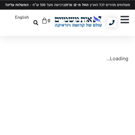
החל מ-12 ש"ח
המשלוח עלינו!
משלוחים מהירים לכל הארץ
ברכישה מעל 500 ש"ח -
English
0
יודאיקה ומתנות
תיקים לטלית ותפילין
סט טלית ותפילין
Loading...