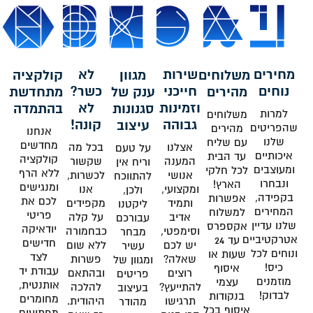
מחירים
שירות
לא
משלוחים
מגוון
קולקציה
נוחים
חייכני
כשר?
מהירים
ענק של
מתחדשת
וזמינות
לא
סגנונות
בהתמדה
למרות
משלוחים
גבוהה
קונה!
עיצוב
שהפריטים
מהירים
אנחנו
שלנו
עם שליח
מחדשים
אצלנו
בכל מה
על טעם
איכותיים
עד הבית
קולקציה
המענה
שקשור
וריח אין
ומעוצבים
לכל חלקי
ללא הרף
אנושי
לכשרות,
להתווכח
ונבחרו
הארץ!
ומנגישים
ומקצועי,
אנו
ולכן,
בקפידה,
אפשרות
לכם את
ותמיד
מקפידים
ליקטנו
המחירים
למשלוח
פריטי
אדיב
על קלה
עבורכם
שלנו עדיין
אקספרס
יודאיקה
וסימפטי,
כבחמורה
מבחר
אטרקטיביים
עד 24
חדישים
יש לכם
ללא שום
עשיר
ונוחים לכל
שעות או
לצד
שאלה?
פשרות
ומגוון של
כיס!
איסוף
עבודת יד
רוצים
ובהתאם
פריטים
מוזמנים
עצמי
אותנטית,
להתייעץ?
להלכה
בעיצוב
לבדוק!
בנקודות
מחומרים
תרגישו
היהודית.
מהודר
איסוף בכל
מפתיעים