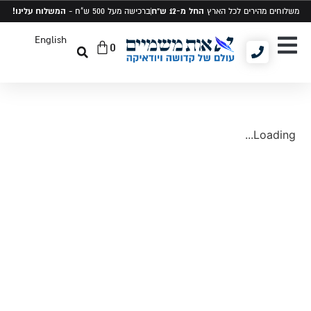
החל מ-12 ש"ח
המשלוח עלינו!
משלוחים מהירים לכל הארץ
ברכישה מעל 500 ש"ח -
English
0
יודאיקה ומתנות
תיקים לטלית ותפילין
סט טלית ותפילין
Loading...