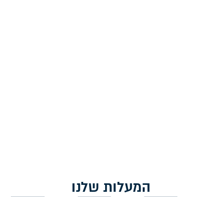
פמוטים לשבת מקרמיקה –
פמוטים לשבת מקרמיקה –
'פשתן'
'תחרה'
230.00
₪
230.00
₪
הוספה לסל
מידע נוסף
המעלות שלנו