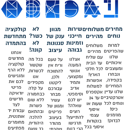
מחירים
שירות
לא
משלוחים
מגוון
קולקציה
נוחים
חייכני
כשר?
מהירים
ענק של
מתחדשת
וזמינות
לא
סגנונות
בהתמדה
למרות
משלוחים
גבוהה
קונה!
עיצוב
שהפריטים
מהירים
אנחנו
שלנו
עם שליח
מחדשים
אצלנו
בכל מה
על טעם
איכותיים
עד הבית
קולקציה
המענה
שקשור
וריח אין
ומעוצבים
לכל חלקי
ללא הרף
אנושי
לכשרות,
להתווכח
ונבחרו
הארץ!
ומנגישים
ומקצועי,
אנו
ולכן,
בקפידה,
אפשרות
לכם את
ותמיד
מקפידים
ליקטנו
המחירים
למשלוח
פריטי
אדיב
על קלה
עבורכם
שלנו עדיין
אקספרס
יודאיקה
וסימפטי,
כבחמורה
מבחר
אטרקטיביים
עד 24
חדישים
יש לכם
ללא שום
עשיר
ונוחים לכל
שעות או
לצד
שאלה?
פשרות
ומגוון של
כיס!
איסוף
עבודת יד
רוצים
ובהתאם
פריטים
מוזמנים
עצמי
אותנטית,
להתייעץ?
להלכה
בעיצוב
לבדוק!
בנקודות
מחומרים
תרגישו
היהודית.
מהודר
איסוף בכל
מפתיעים
הכי בנוח
כך שאם
ויוקרתי,