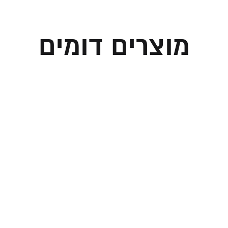
מוצרים דומים
יק מזוודה לטלית
תיק לטלית ותפילי