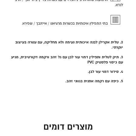
הרצועות שחורות ב-2 הצדדים עם כשרות בד"ץ בית יוסף / הרב
לנדא.
בתי התפילין איכותיות בכשרות מרציאנו / אייזנבך / שפירא.
2. טלית אקרילן לבנה איכותית נעימה ולא מחליקה, עם עטרה בעיצוב
יוקרתי.
3. תיק לטלית ותפילין דמוי עור לבן עם גל זהב ורקמה דקורטיבית, מגיע
עם כיסוי פלסטיק PVC
4. סידור דמוי עור לבן.
5. כיפה עם רקמה אתנית בגווני זהב.
מוצרים דומים