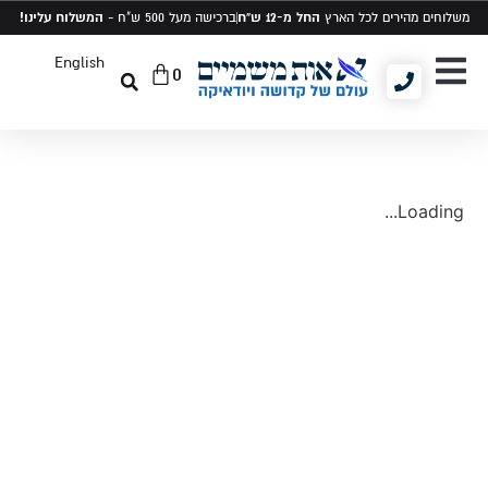
החל מ-12 ש"ח
המשלוח עלינו!
משלוחים מהירים לכל הארץ
ברכישה מעל 500 ש"ח -
English
0
יודאיקה ומתנות
תיקים לטלית ותפילין
סט טלית ותפילין
Loading...