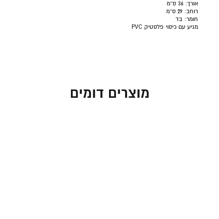
אורך:
36 ס״מ
רוחב:
29 ס״מ
חומר:
בד
מגיע עם כיסוי פלסטיק PVC
מוצרים דומים
תיקים לטלית ותפילין –
תיק מזוודה לטלית בעיצוב
מבד ארוג במראה פשתן
מהודר וקומפקטי במראה