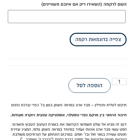
השם לרקמה (השאירו ריק אם אינכם מעוניינים)
צפייה בדוגמאות רקמה
הוספה לסל
תיקים לטלית ותפילין – מבד ארוג במראה פשתן בגוון בז' כפרי וברכת כהנים
חיבור הרמוני בין מרקם כפרי נוסטלגי, אסתטיקה טבעית ויוקרה מעודנת.
דגם זה מביא אל עולם תשמישי הקדושה את בשורת העיצוב הטבעי והאורגני.
הסט עשוי מבד ארוג איכותי ועמיד במיוחד במראה פשתן גולמי, המציג שזירת
חוטים עשירה בגווני חול ובז' חמים. במרכזם התחתון של הנרתיקים משולבת
הטבעת חוטים אלגנטית של פסוקי ברכת כהנים ("יברכך ה' וישמרך…"),