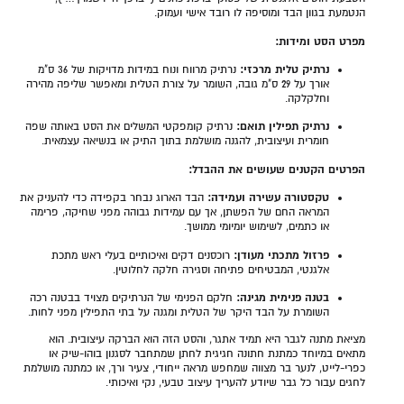
הנטמעת בגוון הבד ומוסיפה לו רובד אישי ועמוק.
מפרט הסט ומידות:
נרתיק טלית מרכזי:
נרתיק מרווח ונוח במידות מדויקות של 36 ס"מ
אורך על 29 ס"מ גובה, השומר על צורת הטלית ומאפשר שליפה מהירה
וחלקלקה.
נרתיק תפילין תואם:
נרתיק קומפקטי המשלים את הסט באותה שפה
חומרית ועיצובית, להגנה מושלמת בתוך התיק או בנשיאה עצמאית.
הפרטים הקטנים שעושים את ההבדל:
טקסטורה עשירה ועמידה:
הבד הארוג נבחר בקפידה כדי להעניק את
המראה החם של הפשתן, אך עם עמידות גבוהה מפני שחיקה, פרימה
או כתמים, לשימוש יומיומי ממושך.
פרזול מתכתי מעודן:
רוכסנים דקים ואיכותיים בעלי ראש מתכת
אלגנטי, המבטיחים פתיחה וסגירה חלקה לחלוטין.
בטנה פנימית מגינה:
חלקם הפנימי של הנרתיקים מצויד בבטנה רכה
השומרת על הבד היקר של הטלית ומגנה על בתי התפילין מפני לחות.
מציאת מתנה לגבר היא תמיד אתגר, והסט הזה הוא הברקה עיצובית. הוא
מתאים במיוחד כמתנת חתונה חגיגית לחתן שמתחבר לסגנון בוהו-שיק או
כפרי-לייט, לנער בר מצווה שמחפש מראה ייחודי, צעיר ורך, או כמתנה מושלמת
לחגים עבור כל גבר שיודע להעריך עיצוב טבעי, נקי ואיכותי.