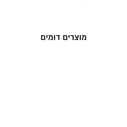
מוצרים דומים
תיקים לטלית ותפילין –
תיק מזוודה לטלית בעיצוב
מבד ארוג במראה פשתן
מהודר וקומפקטי במראה
בגוון בז' כפרי
עור עתיק
260.00
₪
169.00
₪