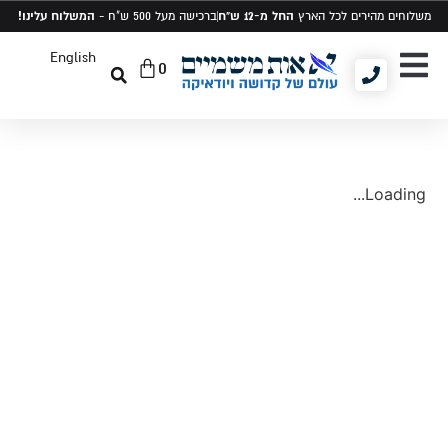
החל מ-12 ש"ח
המשלוח עלינו!
משלוחים מהירים לכל הארץ
ברכישה מעל 500 ש"ח -
English
0
יודאיקה ומתנות
תיקים לטלית ותפילין
סט טלית ותפילין
Loading...