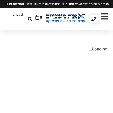
החל מ-12 ש"ח
המשלוח עלינו!
משלוחים מהירים לכל הארץ
ברכישה מעל 500 ש"ח -
English
0
יודאיקה ומתנות
תיקים לטלית ותפילין
סט טלית ותפילין
Loading...