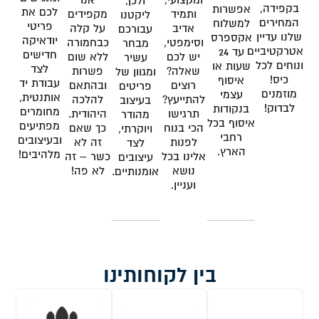
ולכן,
בקפידה,
אפשרות
לכם את
ותמיד
מקפידים
ליקטנו
המחירים
למשלוח
פריטי
אדיב
על קלה
עבורכם
שלנו עדיין
אקספרס
יודאיקה
וסימפטי,
כבחמורה
מבחר
אטרקטיביים
עד 24
חדישים
יש לכם
ללא שום
עשיר
ונוחים לכל
שעות או
לצד
שאלה?
פשרות
ומגוון של
כיס!
איסוף
עבודת יד
רוצים
ובהתאם
פריטים
מוזמנים
עצמי
אותנטית,
להתייעץ?
להלכה
בעיצוב
לבדוק!
בנקודות
מחומרים
תרגישו
היהודית.
מהודר
איסוף בכל
מפתיעים
הכי בנוח
כך שאם
ויוקרתי,
רחבי
ובעיצובים
לפנות
זה לא
לצד
הארץ.
מלהיבים!
אלינו בכל
כשר – זה
עיצובים
נושא
לא פה!
אומנותיים.
ועניין.
בין לקוחותינו