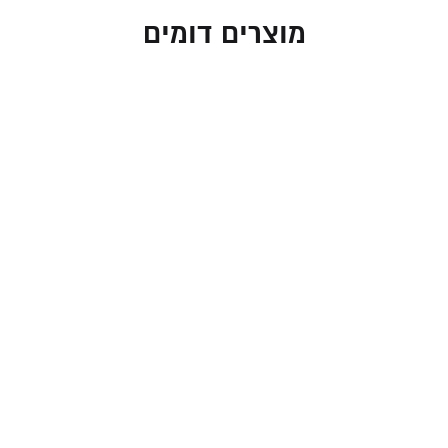
מוצרים דומים
כיפה דמוי עור לבן – 19
כיפה דמוי עור לבן עם
ס"מ
"יברכך" בצבע זהב
27.00
₪
27.00
₪