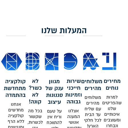
המעלות שלנו
מחירים
שירות
לא
משלוחים
מגוון
קולקציה
נוחים
חייכני
כשר?
מהירים
ענק של
מתחדשת
וזמינות
לא
סגנונות
בהתמדה
למרות
משלוחים
גבוהה
קונה!
עיצוב
שהפריטים
מהירים
אנחנו
שלנו
עם שליח
מחדשים
אצלנו
בכל מה
על טעם
איכותיים
עד הבית
קולקציה
המענה
שקשור
וריח אין
ומעוצבים
לכל חלקי
ללא הרף
אנושי
לכשרות,
להתווכח
ונבחרו
הארץ!
ומנגישים
ומקצועי,
אנו