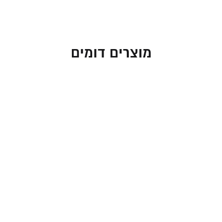
מוצרים דומים
כיפה דמוי עור לבן – 19
כיפה דמוי עור לבן עם
ס"מ
"יברכך" בצבע זהב
27.00
₪
27.00
₪