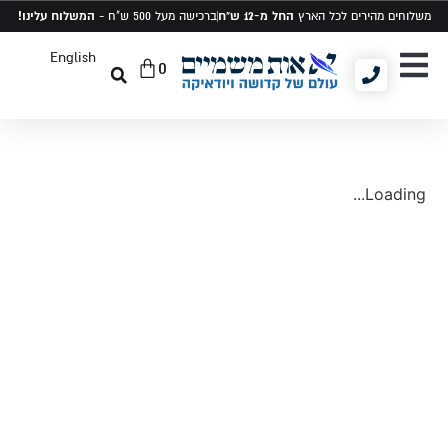
החל מ-12 ש"ח
המשלוח עלינו!
משלוחים מהירים לכל הארץ
ברכישה מעל 500 ש"ח -
English
0
יודאיקה ומתנות
תיקים לטלית ותפילין
סט טלית ותפילין
Loading...