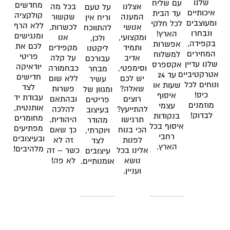
שלנו
עם שליח
מחדשים
אצלנו
בכל מה
על טעם
איכותיים
עד הבית
קולקציה
המענה
שקשור
וריח אין
ומעוצבים
לכל חלקי
ללא הרף
אנושי
לכשרות,
להתווכח
ונבחרו
הארץ!
ומנגישים
ומקצועי,
אנו
ולכן,
בקפידה,
אפשרות
לכם את
ותמיד
מקפידים
ליקטנו
המחירים
למשלוח
פריטי
אדיב
על קלה
עבורכם
שלנו עדיין
אקספרס
יודאיקה
וסימפטי,
כבחמורה
מבחר
אטרקטיביים
עד 24
חדישים
יש לכם
ללא שום
עשיר
ונוחים לכל
שעות או
לצד
שאלה?
פשרות
ומגוון של
כיס!
איסוף
עבודת יד
רוצים
ובהתאם
פריטים
מוזמנים
עצמי
אותנטית,
להתייעץ?
להלכה
בעיצוב
לבדוק!
בנקודות
מחומרים
תרגישו
היהודית.
מהודר
איסוף בכל
מפתיעים
הכי בנוח
כך שאם
ויוקרתי,
רחבי
ובעיצובים
לפנות
זה לא
לצד
הארץ.
מלהיבים!
אלינו בכל
כשר – זה
עיצובים
נושא
לא פה!
אומנותיים.
ועניין.