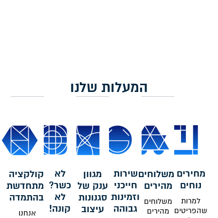
הוספה לסל
הוספה לסל
המעלות שלנו
מחירים
שירות
לא
משלוחים
מגוון
קולקציה
נוחים
חייכני
כשר?
מהירים
ענק של
מתחדשת
וזמינות
לא
סגנונות
בהתמדה
למרות
משלוחים
גבוהה
קונה!
עיצוב
שהפריטים
מהירים
אנחנו