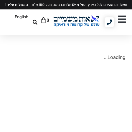
החל מ-12 ש"ח
המשלוח עלינו!
משלוחים מהירים לכל הארץ
ברכישה מעל 500 ש"ח -
English
0
יודאיקה ומתנות
תיקים לטלית ותפילין
סט טלית ותפילין
Loading...