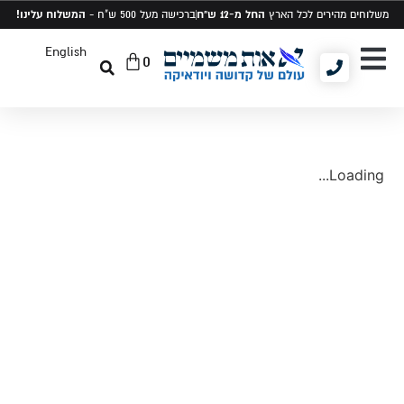
החל מ-12 ש"ח
המשלוח עלינו!
משלוחים מהירים לכל הארץ
ברכישה מעל 500 ש"ח -
English
0
יודאיקה ומתנות
תיקים לטלית ותפילין
סט טלית ותפילין
Loading...