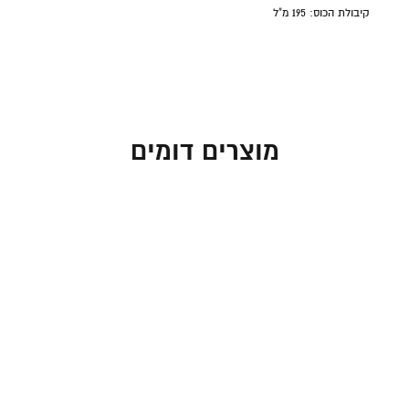
קיבולת הכוס: 195
מ"ל
מוצרים דומים
כוס קידוש בעיצוב אתני
כוס קידוש מנירוסטה עם
בצבע זהב – עם סגולת
טקסטורה גיאומטרית
שמות נהרות גן עדן לשפע
59.00
₪
וברכה