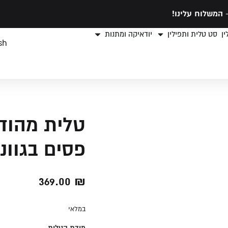
המשלוח עלינו!
ן
סט טלית ותפילין
יודאיקה ומתנות
sh
טלית מהוד
פסים בגוונ
369.00
₪
במלאי
מידת הטלית