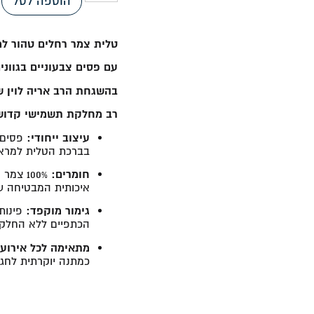
הוספה לסל
טלית צמר רחלים טהור למ
עם פסים צבעוניים בגווני
בהשגחת הרב אריה לוין ש
רב מחלקת תשמישי קדושה
עיצוב ייחודי:
פסים ב
בברכת הטלית למראה 
חומרים:
100% צ
איכותית המבטיחה עמ
גימור מוקפד:
פינות 
הכתפיים ללא החלק
מתאימה לכל אירוע:
כמתנה יוקרתית לחג.