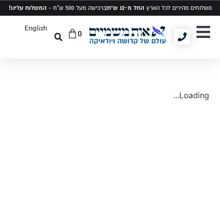
החל מ-12 ש"ח
המשלוח עלינו!
משלוחים מהירים לכל הארץ
ברכישה מעל 500 ש"ח -
English
0
יודאיקה ומתנות
תיקים לטלית ותפילין
סט טלית ותפילין
Loading...