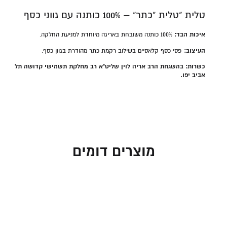
טלית "טלית "כתר" – 100% כותנה עם גווני כסף
איכות הבד:
100% כותנה משובחת באריגה מיוחדת למניעת החלקה.
העיצוב:
פסי כסף קלאסיים בשילוב רקמת כתר מהודרת בגוון כסף.
כשרות: בהשגחת הרב אריה לוין שליט"א
רב מחלקת תשמישי קדושה תל
אביב יפו.
מוצרים דומים