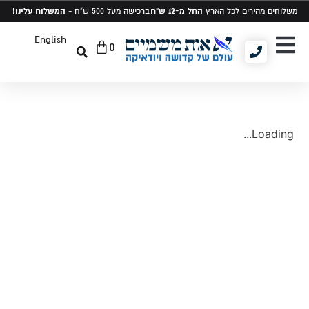
החל מ-12 ש"ח
המשלוח עלינו!
משלוחים מהירים לכל הארץ
ברכישה מעל 500 ש"ח -
English
0
יודאיקה ומתנות
תיקים לטלית ותפילין
סט טלית ותפילין
Loading...