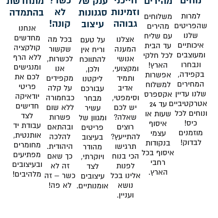
נוחים
חייכני
כשר?
מהירים
ענק של
מתחדשת
וזמינות
לא
סגנונות
בהתמדה
למרות
משלוחים
גבוהה
קונה!
עיצוב
שהפריטים
מהירים
אנחנו
שלנו
עם שליח
מחדשים
אצלנו
בכל מה
על טעם
איכותיים
עד הבית
קולקציה
המענה
שקשור
וריח אין
ומעוצבים
לכל חלקי
ללא הרף
אנושי
לכשרות,
להתווכח
ונבחרו
הארץ!
ומנגישים
ומקצועי,
אנו
ולכן,
בקפידה,
אפשרות
לכם את
ותמיד
מקפידים
ליקטנו
המחירים
למשלוח
פריטי
אדיב
על קלה
עבורכם
שלנו עדיין
אקספרס
יודאיקה
וסימפטי,
כבחמורה
מבחר
אטרקטיביים
עד 24
חדישים
יש לכם
ללא שום
עשיר
ונוחים לכל
שעות או
לצד
שאלה?
פשרות
ומגוון של
כיס!
איסוף
עבודת יד
רוצים
ובהתאם
פריטים
מוזמנים
עצמי
אותנטית,
להתייעץ?
להלכה
בעיצוב
לבדוק!
בנקודות
מחומרים
תרגישו
היהודית.
מהודר
איסוף בכל
מפתיעים
הכי בנוח
כך שאם
ויוקרתי,
רחבי
ובעיצובים
לפנות
זה לא
לצד
הארץ.
מלהיבים!
אלינו בכל
כשר – זה
עיצובים
נושא
לא פה!
אומנותיים.
ועניין.