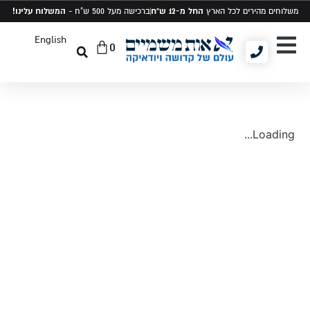
החל מ-12 ש"ח
המשלוח עלינו!
משלוחים מהירים לכל הארץ
ברכישה מעל 500 ש"ח -
English
0
יודאיקה ומתנות
תיקים לטלית ותפילין
סט טלית ותפילין
Loading...