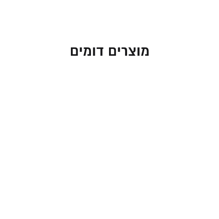
מוצרים דומים
דקורציה לבית – אותיות
'אהבה' צבעוניות מאוירות
בעבודת יד
240.00
₪