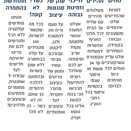
נוחים
חייכני
כשר?
מהירים
ענק של
מתחדשת
וזמינות
לא
סגנונות
בהתמדה
למרות
משלוחים
גבוהה
קונה!
עיצוב
שהפריטים
מהירים
אנחנו
שלנו
עם שליח
מחדשים
אצלנו
בכל מה
על טעם
איכותיים
עד הבית
קולקציה
המענה
שקשור
וריח אין
ומעוצבים
לכל חלקי
ללא הרף
אנושי
לכשרות,
להתווכח
ונבחרו
הארץ!
ומנגישים
ומקצועי,
אנו
ולכן,
בקפידה,
אפשרות
לכם את
ותמיד
מקפידים
ליקטנו
המחירים
למשלוח
פריטי
אדיב
על קלה
עבורכם
שלנו עדיין
אקספרס
יודאיקה
וסימפטי,
כבחמורה
מבחר
אטרקטיביים
עד 24
חדישים
יש לכם
ללא שום
עשיר
ונוחים לכל
שעות או
לצד
שאלה?
פשרות
ומגוון של
כיס!
איסוף
עבודת יד
רוצים
ובהתאם
פריטים
מוזמנים
עצמי
אותנטית,
להתייעץ?
להלכה
בעיצוב
לבדוק!
בנקודות
מחומרים
תרגישו
היהודית.
מהודר
איסוף בכל
מפתיעים
הכי בנוח
כך שאם
ויוקרתי,
רחבי
ובעיצובים
לפנות
זה לא
לצד
הארץ.
מלהיבים!
אלינו בכל
כשר – זה
עיצובים
נושא
לא פה!
אומנותיים.
ועניין.