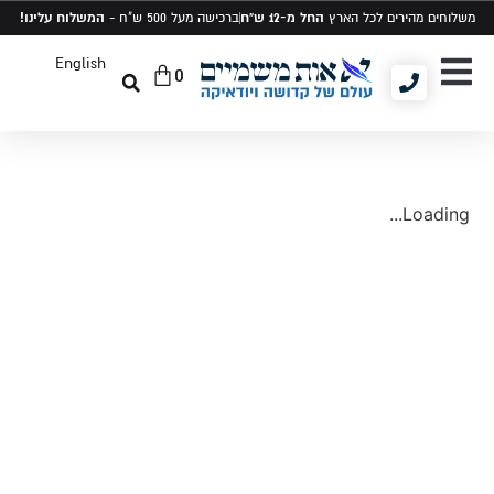
החל מ-12 ש"ח
המשלוח עלינו!
משלוחים מהירים לכל הארץ
ברכישה מעל 500 ש"ח -
English
0
יודאיקה ומתנות
תיקים לטלית ותפילין
סט טלית ותפילין
Loading...