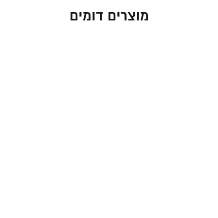
מוצרים דומים
תיקים לטלית ותפילין –
תיק מזוודה לטלית בעיצוב
מבד ארוג במראה פשתן
מהודר וקומפקטי במראה
בגוון בז' כפרי
עור עתיק
260.00
₪
169.00
₪