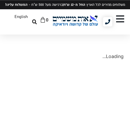
החל מ-12 ש"ח
המשלוח עלינו!
משלוחים מהירים לכל הארץ
ברכישה מעל 500 ש"ח -
English
0
יודאיקה ומתנות
תיקים לטלית ותפילין
סט טלית ותפילין
Loading...