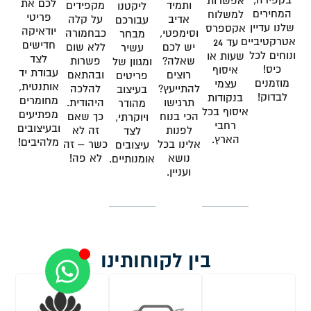
בקפידה,
אפשרות
לכם את
ותמיד
מקפידים
ליקטנו
המחירים
למשלוח
פריטי
אדיב
על קלה
עבורכם
שלנו עדיין
אקספרס
יודאיקה
וסימפטי,
כבחמורה
מבחר
אטרקטיביים
עד 24
חדישים
יש לכם
ללא שום
עשיר
ונוחים לכל
שעות או
לצד
שאלה?
פשרות
ומגוון של
כיס!
איסוף
עבודת יד
רוצים
ובהתאם
פריטים
מוזמנים
עצמי
אותנטית,
להתייעץ?
להלכה
בעיצוב
לבדוק!
בנקודות
מחומרים
תרגישו
היהודית.
מהודר
איסוף בכל
מפתיעים
הכי בנוח
כך שאם
ויוקרתי,
רחבי
ובעיצובים
לפנות
זה לא
לצד
הארץ.
מלהיבים!
אלינו בכל
כשר – זה
עיצובים
נושא
לא פה!
אומנותיים.
ועניין.
בין לקוחותינו