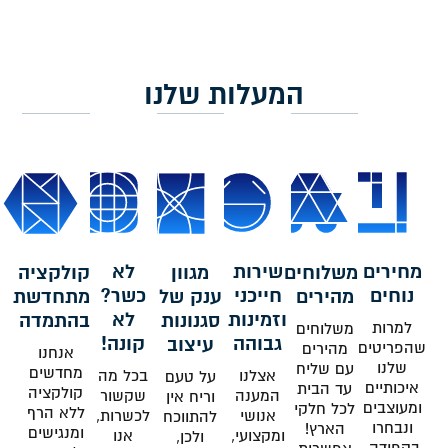
המעלות שלנו
מחירים
שירות
לא
משלוחים
מגוון
קולקציה
נוחים
חייכני
כשר?
מהירים
ענק של
מתחדשת
וזמינות
לא
סגנונות
בהתמדה
למרות
משלוחים
גבוהה
קונה!
עיצוב
שהפריטים
מהירים
אנחנו
שלנו
עם שליח
מחדשים
אצלנו
בכל מה
על טעם
איכותיים
עד הבית
קולקציה
המענה
שקשור
וריח אין
ומעוצבים
לכל חלקי
ללא הרף
אנושי
לכשרות,
להתווכח
ונבחרו
הארץ!
ומנגישים
ומקצועי,
אנו
ולכן,