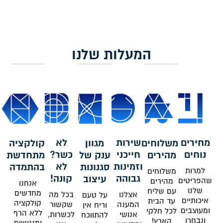
המעלות שלנו
מחירים
שירות
לא
משלוחים
מגוון
קולקציה
נוחים
חייכני
כשר?
מהירים
ענק של
מתחדשת
וזמינות
לא
סגנונות
בהתמדה
למרות
משלוחים
גבוהה
קונה!
עיצוב
שהפריטים
מהירים
אנחנו
שלנו
עם שליח
מחדשים
אצלנו
בכל מה
על טעם
איכותיים
עד הבית
קולקציה
המענה
שקשור
וריח אין
ומעוצבים
לכל חלקי
ללא הרף
אנושי
לכשרות,
להתווכח
ונבחרו
הארץ!
ומנגישים