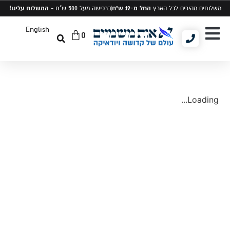
החל מ-12 ש"ח
המשלוח עלינו!
משלוחים מהירים לכל הארץ
ברכישה מעל 500 ש"ח -
English
0
יודאיקה ומתנות
תיקים לטלית ותפילין
סט טלית ותפילין
Loading...