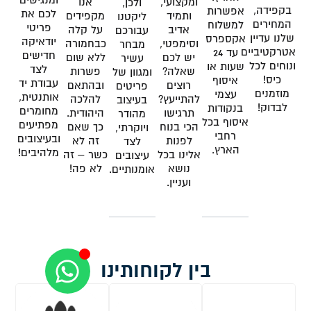
ומקצועי,
אנו
ולכן,
בקפידה,
אפשרות
לכם את
ותמיד
מקפידים
ליקטנו
המחירים
למשלוח
פריטי
אדיב
על קלה
עבורכם
שלנו עדיין
אקספרס
יודאיקה
וסימפטי,
כבחמורה
מבחר
אטרקטיביים
עד 24
חדישים
יש לכם
ללא שום
עשיר
ונוחים לכל
שעות או
לצד
שאלה?
פשרות
ומגוון של
כיס!
איסוף
עבודת יד
רוצים
ובהתאם
פריטים
מוזמנים
עצמי
אותנטית,
להתייעץ?
להלכה
בעיצוב
לבדוק!
בנקודות
מחומרים
תרגישו
היהודית.
מהודר
איסוף בכל
מפתיעים
הכי בנוח
כך שאם
ויוקרתי,
רחבי
ובעיצובים
לפנות
זה לא
לצד
הארץ.
מלהיבים!
אלינו בכל
כשר – זה
עיצובים
נושא
לא פה!
אומנותיים.
ועניין.
בין לקוחותינו