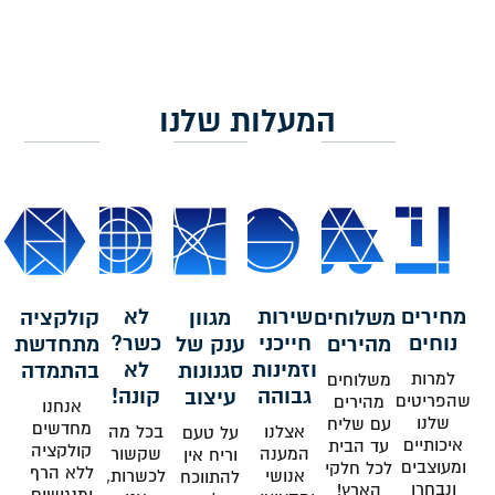
המעלות שלנו
מחירים
שירות
לא
משלוחים
מגוון
קולקציה
נוחים
חייכני
כשר?
מהירים
ענק של
מתחדשת
וזמינות
לא
סגנונות
בהתמדה
למרות
משלוחים
גבוהה
קונה!
עיצוב
שהפריטים
מהירים
אנחנו
שלנו
עם שליח
מחדשים
אצלנו
בכל מה
על טעם
איכותיים
עד הבית
קולקציה
המענה
שקשור
וריח אין
ומעוצבים
לכל חלקי
ללא הרף
אנושי
לכשרות,
להתווכח
ונבחרו
הארץ!
ומנגישים