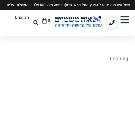
החל מ-12 ש"ח
המשלוח עלינו!
משלוחים מהירים לכל הארץ
ברכישה מעל 500 ש"ח -
English
0
יודאיקה ומתנות
תיקים לטלית ותפילין
סט טלית ותפילין
Loading...