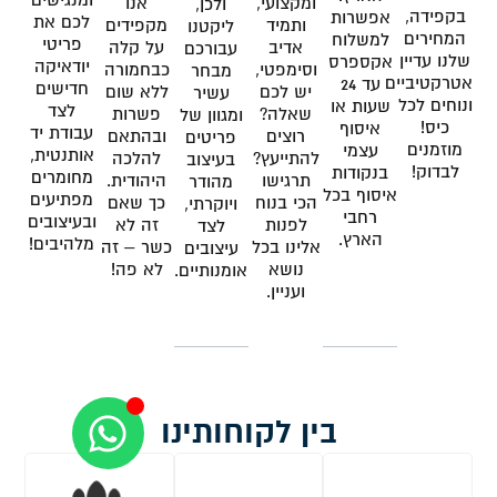
ומקצועי,
אנו
ולכן,
בקפידה,
אפשרות
לכם את
ותמיד
מקפידים
ליקטנו
המחירים
למשלוח
פריטי
אדיב
על קלה
עבורכם
שלנו עדיין
אקספרס
יודאיקה
וסימפטי,
כבחמורה
מבחר
אטרקטיביים
עד 24
חדישים
יש לכם
ללא שום
עשיר
ונוחים לכל
שעות או
לצד
שאלה?
פשרות
ומגוון של
כיס!
איסוף
עבודת יד
רוצים
ובהתאם
פריטים
מוזמנים
עצמי
אותנטית,
להתייעץ?
להלכה
בעיצוב
לבדוק!
בנקודות
מחומרים
תרגישו
היהודית.
מהודר
איסוף בכל
מפתיעים
הכי בנוח
כך שאם
ויוקרתי,
רחבי
ובעיצובים
לפנות
זה לא
לצד
הארץ.
מלהיבים!
אלינו בכל
כשר – זה
עיצובים
נושא
לא פה!
אומנותיים.
ועניין.
בין לקוחותינו