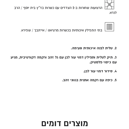
הרצועות שחורות ב-2 הצדדים עם כשרות בד"ץ בית יוסף / הרב
לנדא.
בתי התפילין איכותיות בכשרות מרציאנו / אייזנבך / שפירא.
2. טלית לבנה איכותית ונעימה.
3. תיק לטלית ותפילין דמוי עור לבן עם גל זהב ורקמה דקורטיבית, מגיע
עם כיסוי פלסטיק.
4. סידור דמוי עור לבן.
5. כיפה עם רקמה אתנית בגווני זהב.
מוצרים דומים