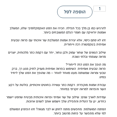
הוספה לסל
להרגיש כמו בן מלך בכל תפילה. הכירו את הסט האקסקלוסיבי שלנו, המשלב
אומנות יודאיקה עם חומרי הגלם המשובחים ביותר.
זהו לא סתם כיסוי, אלא יצירת אמנות המשלבת עור איכותי עם פרווה טבעית
אמיתית בטקסטורה רכה וייחודית.
שילוב הגוונים של שחור עמוק ולבן צחור, יחד עם רקמת כתר מלכותית, יוצרים
מראה עוצמתי ובלתי נשכח.
מה הופך את הסט הזה לייחודי?
פרווה טבעית ואמיתית: השימוש בפרווה אמיתית מעניק לתיק מגע רך, ברק
טבעי ומראה שמשתנה מעט מאחד לאחד – מה שהופך את הסט שלך ליחיד
במינו.
עבודת אמנות מוקפדת: רקמת כתר עשירה בחוטים איכותיים, בולטת על רקע
העור והפרווה למראה יוקרתי במיוחד.
עמידות לאורך שנים: שילוב של עור אמיתי ופרווה איכותית מבטיח שהסט יישמר
כחדש, יגן על הטלית והתפילין שלך וישמש אותך לשנים ארוכות.
המתנה המושלמת: מחפשים מתנה לחתן או לבר מצווה? זהו הפתרון המושלם
למי שלא מתפשר על פחות מהטוב ביותר.