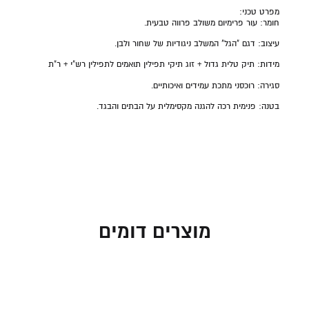
מפרט טכני:
חומר: עור פרימיום משולב פרווה טבעית.
עיצוב: דגם "הגל" המשלב ניגודיות של שחור ולבן.
מידות: תיק טלית גדול + זוג תיקי תפילין תואמים לתפילין רש"י + ר"ת
סגירה: רוכסני מתכת עמידים ואיכותיים.
בטנה: פנימית רכה להגנה מקסימלית על הבתים והבגד.
מוצרים דומים