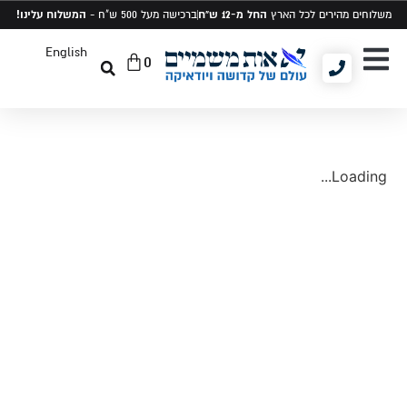
החל מ-12 ש"ח
המשלוח עלינו!
משלוחים מהירים לכל הארץ
ברכישה מעל 500 ש"ח -
English
0
יודאיקה ומתנות
תיקים לטלית ותפילין
סט טלית ותפילין
Loading...