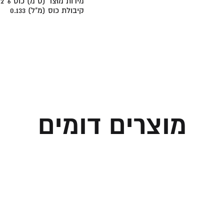
מידות מוצר (ס"מ)
כוס 6*12, קוטר צלחת 18.5
קיבולת כוס (מ"ל)
0.133
מוצרים דומים