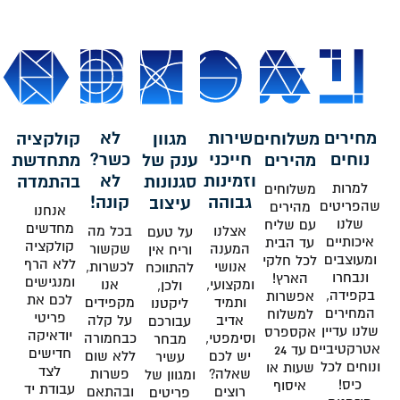
מחירים
שירות
לא
משלוחים
מגוון
קולקציה
נוחים
חייכני
כשר?
מהירים
ענק של
מתחדשת
וזמינות
לא
סגנונות
בהתמדה
למרות
משלוחים
גבוהה
קונה!
עיצוב
שהפריטים
מהירים
אנחנו
שלנו
עם שליח
מחדשים
אצלנו
בכל מה
על טעם
איכותיים
עד הבית
קולקציה
המענה
שקשור
וריח אין
ומעוצבים
לכל חלקי
ללא הרף
אנושי
לכשרות,
להתווכח
ונבחרו
הארץ!
ומנגישים
ומקצועי,
אנו
ולכן,
בקפידה,
אפשרות
לכם את
ותמיד
מקפידים
ליקטנו
המחירים
למשלוח
פריטי
אדיב
על קלה
עבורכם
שלנו עדיין
אקספרס
יודאיקה
וסימפטי,
כבחמורה
מבחר
אטרקטיביים
עד 24
חדישים
יש לכם
ללא שום
עשיר
ונוחים לכל
שעות או
לצד
שאלה?
פשרות
ומגוון של
כיס!
איסוף
עבודת יד
רוצים
ובהתאם
פריטים