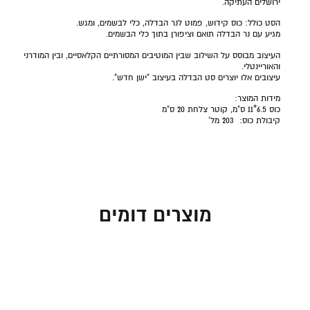
ירושלים העתיקה.
הסט כולל: כוס קידוש, פמוט לנר הבדלה, כלי לבשמים, ומגש.
מגיע עם נר הבדלה תואם וציפורן בתוך כלי הבשמים.
העיצוב מבוסס על השילוב שבין המוטיבים המסורתיים הקלאסיים, ובין המודרני
והאוריינטלי.
עיצובים אלו יוצרים סט הבדלה בעיצוב "ישן חדש".
מידות המוצר:
כוס 6.5*11 ס"מ, קוטר צלחת 20 ס"מ
קיבולת כוס: 203 מל'
מוצרים דומים