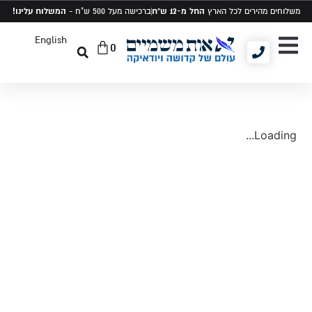
החל מ-12 ש"ח
המשלוח עלינו!
משלוחים מהירים לכל הארץ
ברכישה מעל 500 ש"ח -
English
0
יודאיקה ומתנות
תיקים לטלית ותפילין
סט טלית ותפילין
Loading...