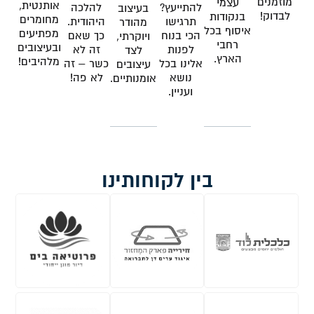
מוזמנים
עצמי
אותנטית,
להתייעץ?
להלכה
בעיצוב
לבדוק!
בנקודות
מחומרים
תרגישו
היהודית.
מהודר
איסוף בכל
מפתיעים
הכי בנוח
כך שאם
ויוקרתי,
רחבי
ובעיצובים
לפנות
זה לא
לצד
הארץ.
מלהיבים!
אלינו בכל
כשר – זה
עיצובים
נושא
לא פה!
אומנותיים.
ועניין.
בין לקוחותינו