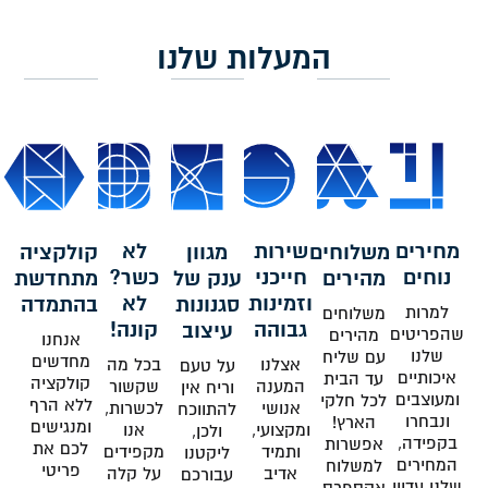
המעלות שלנו
מחירים
שירות
לא
משלוחים
מגוון
קולקציה
נוחים
חייכני
כשר?
מהירים
ענק של
מתחדשת
וזמינות
לא
סגנונות
בהתמדה
למרות
משלוחים
גבוהה
קונה!
עיצוב
שהפריטים
מהירים
אנחנו
שלנו
עם שליח
מחדשים
אצלנו
בכל מה
על טעם
איכותיים
עד הבית
קולקציה
המענה
שקשור
וריח אין
ומעוצבים
לכל חלקי
ללא הרף
אנושי
לכשרות,
להתווכח
ונבחרו
הארץ!
ומנגישים
ומקצועי,
אנו
ולכן,
בקפידה,
אפשרות
לכם את
ותמיד
מקפידים
ליקטנו
המחירים
למשלוח
פריטי
אדיב
על קלה
עבורכם
שלנו עדיין