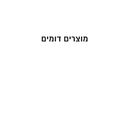
מוצרים דומים
נטלה לנטילת ידיים
נטלה שקופה מעוצבת
מעוצבת – דגם פולימר
מפלסטיק
קשיח ועמיד במיוחד
19.00
₪
במראה אבן וקרמיקה
129.00
₪