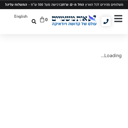
החל מ-12 ש"ח
המשלוח עלינו!
משלוחים מהירים לכל הארץ
ברכישה מעל 500 ש"ח -
English
0
יודאיקה ומתנות
תיקים לטלית ותפילין
סט טלית ותפילין
Loading...