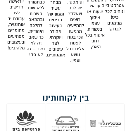
אקספרס
יודאיקה
וסימפטי,
כבחמורה
מבחר
אטרקטיביים
עד 24
חדישים
יש לכם
ללא שום
עשיר
ונוחים לכל
שעות או
לצד
שאלה?
פשרות
ומגוון של
כיס!
איסוף
עבודת יד
רוצים
ובהתאם
פריטים
מוזמנים
עצמי
אותנטית,
להתייעץ?
להלכה
בעיצוב
לבדוק!
בנקודות
מחומרים
תרגישו
היהודית.
מהודר
איסוף בכל
מפתיעים
הכי בנוח
כך שאם
ויוקרתי,
רחבי
ובעיצובים
לפנות
זה לא
לצד
הארץ.
מלהיבים!
אלינו בכל
כשר – זה
עיצובים
נושא
לא פה!
אומנותיים.
ועניין.
בין לקוחותינו