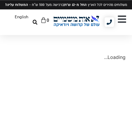
החל מ-12 ש"ח
המשלוח עלינו!
משלוחים מהירים לכל הארץ
ברכישה מעל 500 ש"ח -
English
0
יודאיקה ומתנות
תיקים לטלית ותפילין
סט טלית ותפילין
Loading...