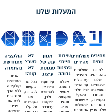
המעלות שלנו
מחירים
שירות
לא
משלוחים
מגוון
קולקציה
נוחים
חייכני
כשר?
מהירים
ענק של
מתחדשת
וזמינות
לא
סגנונות
בהתמדה
למרות
משלוחים
גבוהה
קונה!
עיצוב
שהפריטים
מהירים
אנחנו
שלנו
עם שליח
מחדשים
אצלנו
בכל מה
על טעם
איכותיים
עד הבית
קולקציה
המענה
שקשור
וריח אין
ומעוצבים
לכל חלקי
ללא הרף
אנושי
לכשרות,
להתווכח
ונבחרו
הארץ!
ומנגישים
ומקצועי,
אנו
ולכן,
בקפידה,
אפשרות
לכם את
ותמיד
מקפידים
ליקטנו
המחירים
למשלוח
פריטי
אדיב
על קלה
עבורכם
שלנו עדיין
אקספרס
יודאיקה
וסימפטי,
כבחמורה