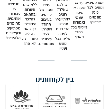
מבחר
אטרקטיביים
עד 24
חדישים
יש לכם
ללא שום
עשיר
ונוחים לכל
שעות או
לצד
שאלה?
פשרות
ומגוון של
כיס!
איסוף
עבודת יד
רוצים
ובהתאם
פריטים
מוזמנים
עצמי
אותנטית,
להתייעץ?
להלכה
בעיצוב
לבדוק!
בנקודות
מחומרים
תרגישו
היהודית.
מהודר
איסוף בכל
מפתיעים
הכי בנוח
כך שאם
ויוקרתי,
רחבי
ובעיצובים
לפנות
זה לא
לצד
הארץ.
מלהיבים!
אלינו בכל
כשר – זה
עיצובים
נושא
לא פה!
אומנותיים.
ועניין.
בין לקוחותינו