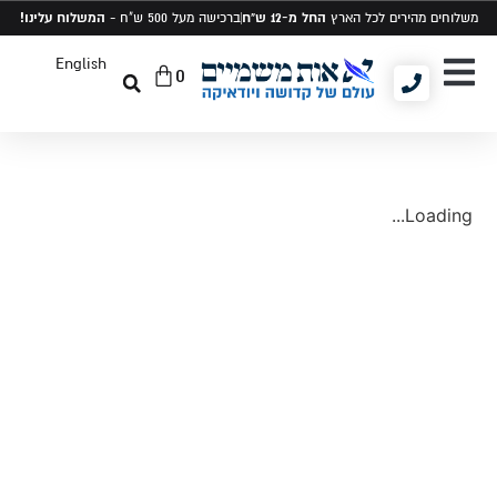
החל מ-12 ש"ח
המשלוח עלינו!
משלוחים מהירים לכל הארץ
ברכישה מעל 500 ש"ח -
English
0
יודאיקה ומתנות
תיקים לטלית ותפילין
סט טלית ותפילין
Loading...