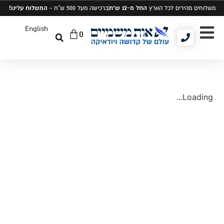
החל מ-12 ש"ח
המשלוח עלינו!
משלוחים מהירים לכל הארץ
ברכישה מעל 500 ש"ח -
English
0
יודאיקה ומתנות
תיקים לטלית ותפילין
סט טלית ותפילין
Loading...