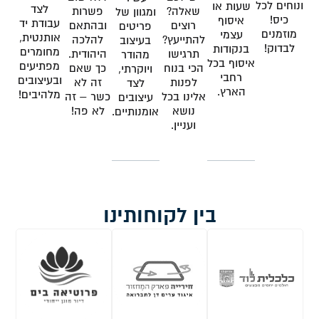
ונוחים לכל
שעות או
לצד
שאלה?
פשרות
ומגוון של
כיס!
איסוף
עבודת יד
רוצים
ובהתאם
פריטים
מוזמנים
עצמי
אותנטית,
להתייעץ?
להלכה
בעיצוב
לבדוק!
בנקודות
מחומרים
תרגישו
היהודית.
מהודר
איסוף בכל
מפתיעים
הכי בנוח
כך שאם
ויוקרתי,
רחבי
ובעיצובים
לפנות
זה לא
לצד
הארץ.
מלהיבים!
אלינו בכל
כשר – זה
עיצובים
נושא
לא פה!
אומנותיים.
ועניין.
בין לקוחותינו