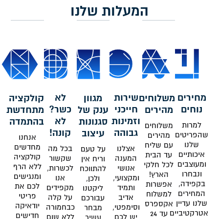
המעלות שלנו
מחירים
שירות
לא
משלוחים
מגוון
קולקציה
נוחים
חייכני
כשר?
מהירים
ענק של
מתחדשת
וזמינות
לא
סגנונות
בהתמדה
למרות
משלוחים
גבוהה
קונה!
עיצוב
שהפריטים
מהירים
אנחנו
שלנו
עם שליח
מחדשים
אצלנו
בכל מה
על טעם
איכותיים
עד הבית
קולקציה
המענה
שקשור
וריח אין
ומעוצבים
לכל חלקי
ללא הרף
אנושי
לכשרות,
להתווכח
ונבחרו
הארץ!
ומנגישים
ומקצועי,
אנו
ולכן,
בקפידה,
אפשרות
לכם את
ותמיד
מקפידים
ליקטנו
המחירים
למשלוח
פריטי
אדיב
על קלה
עבורכם
שלנו עדיין
אקספרס
יודאיקה
וסימפטי,
כבחמורה
מבחר
אטרקטיביים
עד 24
חדישים
יש לכם
ללא שום
עשיר