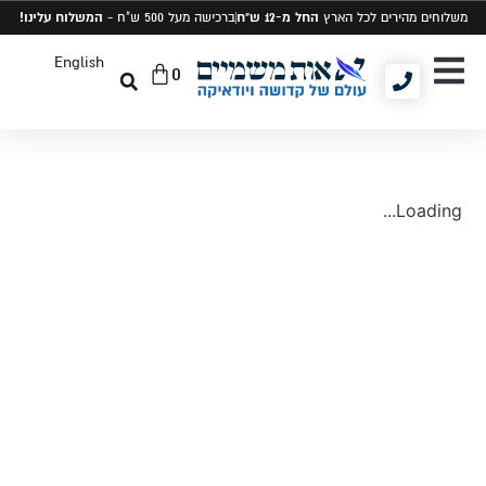
החל מ-12 ש"ח
המשלוח עלינו!
משלוחים מהירים לכל הארץ
ברכישה מעל 500 ש"ח -
English
0
יודאיקה ומתנות
תיקים לטלית ותפילין
סט טלית ותפילין
Loading...