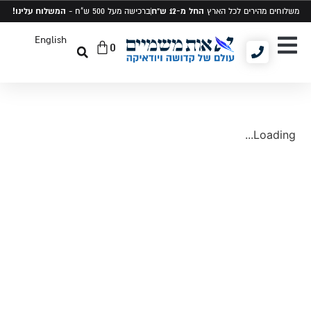
החל מ-12 ש"ח
המשלוח עלינו!
משלוחים מהירים לכל הארץ
ברכישה מעל 500 ש"ח -
English
0
יודאיקה ומתנות
תיקים לטלית ותפילין
סט טלית ותפילין
Loading...