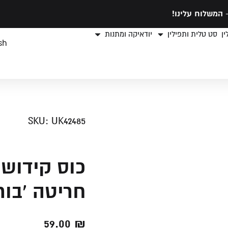
המשלוח עלינו!
ן
סט טלית ותפילין
יודאיקה ומתנות
sh
SKU: UK42485
כוס קידוש 
חריטה 'בור
59.00
₪