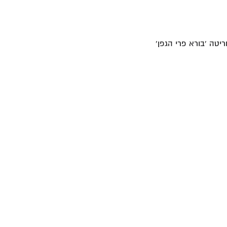
יטה 'בורא פרי הגפן'