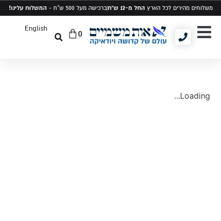
החל מ-12 ש"ח
המשלוח עלינו!
משלוחים מהירים לכל הארץ
ברכישה מעל 500 ש"ח -
English
0
יודאיקה ומתנות
תיקים לטלית ותפילין
סט טלית ותפילין
Loading...