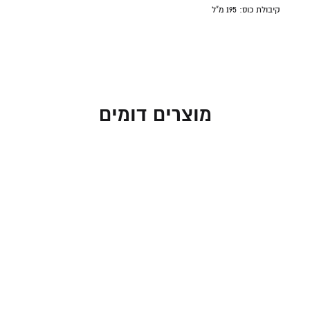
קיבולת כוס:
195 מ"ל
מוצרים דומים
כוס קידוש בעיצוב אתני
כוס קידוש מנירוסטה עם
בצבע זהב – עם סגולת
טקסטורה גיאומטרית
שמות נהרות גן עדן לשפע
59.00
₪
וברכה