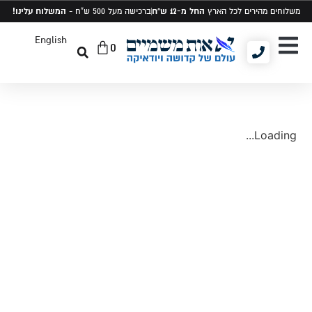
החל מ-12 ש"ח
המשלוח עלינו!
משלוחים מהירים לכל הארץ
ברכישה מעל 500 ש"ח -
English
0
יודאיקה ומתנות
תיקים לטלית ותפילין
סט טלית ותפילין
Loading...