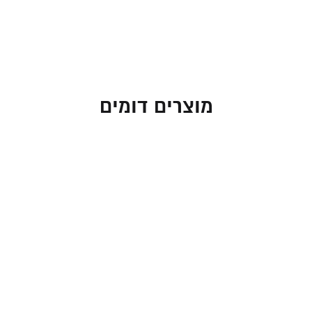
מוצרים דומים
כוס קידוש בעיצוב אתני
כוס קידוש מנירוסטה עם
בצבע זהב – עם סגולת
טקסטורה גיאומטרית
שמות נהרות גן עדן לשפע
59.00
₪
וברכה