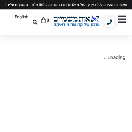
החל מ-12 ש"ח
המשלוח עלינו!
משלוחים מהירים לכל הארץ
ברכישה מעל 500 ש"ח -
English
0
יודאיקה ומתנות
תיקים לטלית ותפילין
סט טלית ותפילין
Loading...