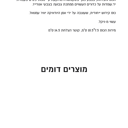
יד.עומדות על כדורים העשויים ממתכת צבועה בצבעי אנודייז.
כוס קידוש ייחודית, שעוצבה על ידי אמן היודאיקה יאיר עמנואל.
עשוי מ-ניקל.
מידות
ה
כוס 7.5*10.5 ס"מ, קוטר הצלחת 14.5 ס"מ
מוצרים דומים