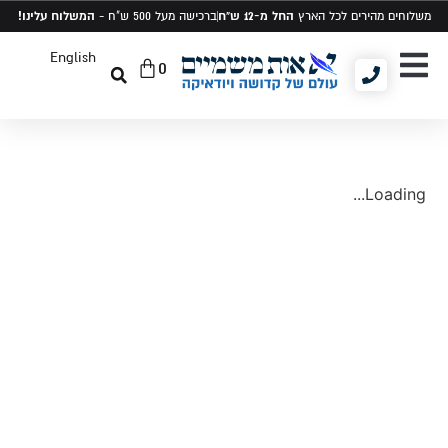
החל מ-12 ש"ח
המשלוח עלינו!
משלוחים מהירים לכל הארץ
ברכישה מעל 500 ש"ח -
English
0
יודאיקה ומתנות
תיקים לטלית ותפילין
סט טלית ותפילין
Loading...