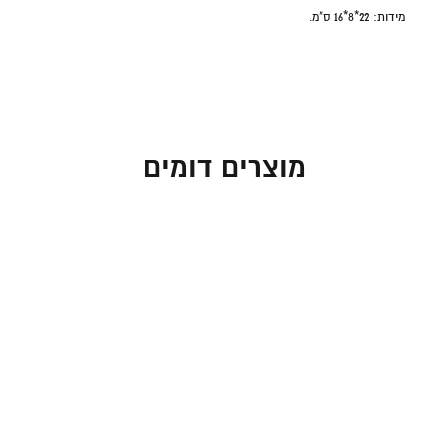
מידות:
22*8*16 ס"מ.
מוצרים דומים
חנוכייה גל כסוף עם קנים
חנוכייה גל כסוף עם קנים
בגווני בורדו
צבעוניים
95.00
₪
95.00
₪