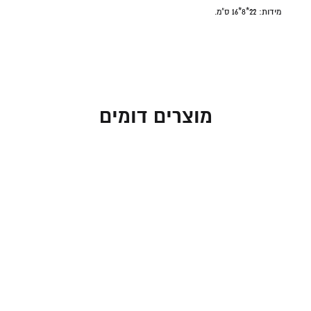
מידות:
22*8*16 ס"מ.
מוצרים דומים
חנוכייה גל כסוף עם קנים
חנוכייה גל כסוף עם קנים
בגווני בורדו
צבעוניים
95.00
₪
95.00
₪