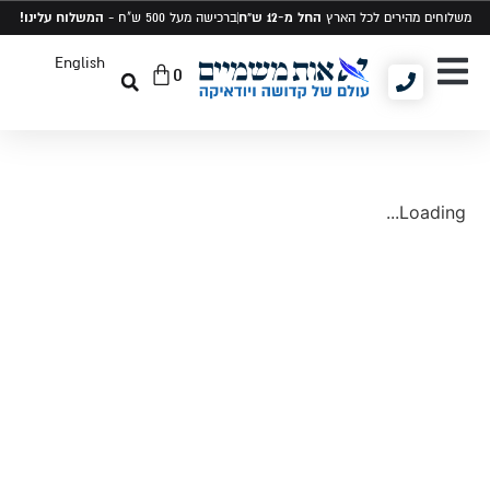
החל מ-12 ש"ח
המשלוח עלינו!
משלוחים מהירים לכל הארץ
ברכישה מעל 500 ש"ח -
English
0
יודאיקה ומתנות
תיקים לטלית ותפילין
סט טלית ותפילין
Loading...