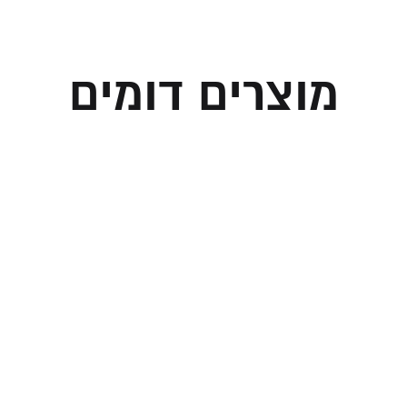
מוצרים דומים
וכייה גל כסוף עם
חנוכייה קלאסית קט