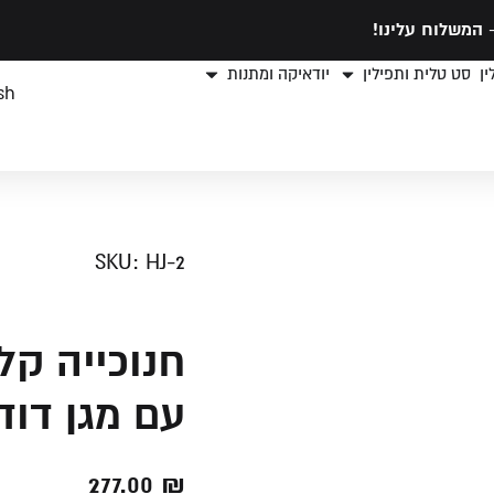
המשלוח עלינו!
ן
סט טלית ותפילין
יודאיקה ומתנות
sh
SKU: HJ-2
חנוכייה ק
עם מגן דוד – 22
277.00
₪