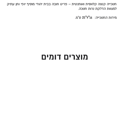
חנוכייה קטנה קלאסית ואותנטית – פריט חובה בבית יהודי מוסיף יופי וחן עתיק
למצוות הדלקת נרות חנוכה.
מידות החנוכייה:
16*9*25 ס"מ.
מוצרים דומים
חנוכייה גל כסוף עם קנים
חנוכייה גל כסוף עם קנים
בגווני בורדו
צבעוניים