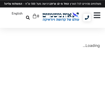
החל מ-12 ש"ח
המשלוח עלינו!
משלוחים מהירים לכל הארץ
ברכישה מעל 500 ש"ח -
English
0
יודאיקה ומתנות
תיקים לטלית ותפילין
סט טלית ותפילין
Loading...